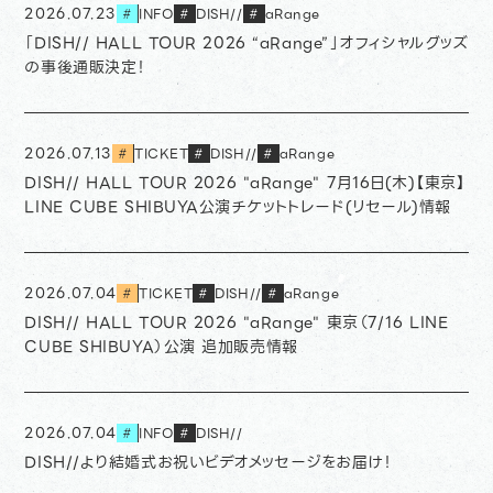
2026.07.23
INFO
DISH//
aRange
#
#
#
「DISH// HALL TOUR 2026 “aRange”」オフィシャルグッズ
の事後通販決定！
2026.07.13
TICKET
DISH//
aRange
#
#
#
DISH// HALL TOUR 2026 "aRange" 7月16日(木)【東京】
LINE CUBE SHIBUYA公演チケットトレード(リセール)情報
2026.07.04
TICKET
DISH//
aRange
#
#
#
DISH// HALL TOUR 2026 "aRange" 東京（7/16 LINE
CUBE SHIBUYA）公演 追加販売情報
2026.07.04
INFO
DISH//
#
#
DISH//より結婚式お祝いビデオメッセージをお届け！