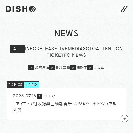
DISH// サイトトップへ
NEWS
ALL
INFO
RELEASE
LIVE
MEDIA
SOLO
ATTENTION
TICKET
FC NEWS
北村匠海
矢部昌暉
橘柊生
泉大智
#
#
#
#
INFO
2026.07.16
DISH//
#
「アイコトバ」収録楽曲情報更新 ＆ジャケットビジュアル
公開！