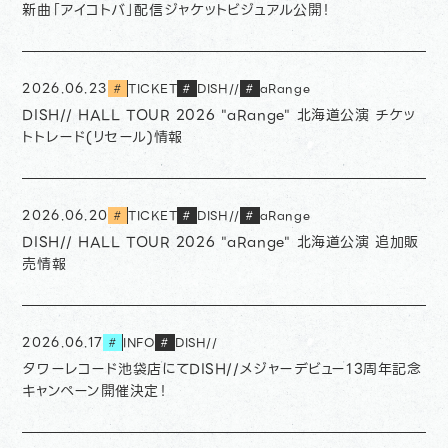
新曲「アイコトバ」配信ジャケットビジュアル公開！
2026.06.23
TICKET
DISH//
aRange
#
#
#
DISH// HALL TOUR 2026 "aRange" 北海道公演 チケッ
トトレード(リセール)情報
2026.06.20
TICKET
DISH//
aRange
#
#
#
DISH// HALL TOUR 2026 "aRange" 北海道公演 追加販
売情報
2026.06.17
INFO
DISH//
#
#
タワーレコード池袋店にてDISH//メジャーデビュー13周年記念
キャンペーン開催決定！