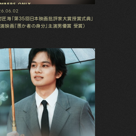
MBERS ONLY
26.06.02
村匠海「第35回日本映画批評家大賞授賞式典」
主演映画『愚か者の身分』主演男優賞 受賞）