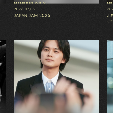
MEMBERS ONLY
ME
2026.07.05
20
JAPAN JAM 2026
北
（