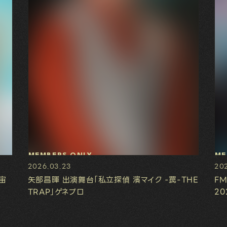
MEMBERS ONLY
ME
2026.03.23
202
宙
矢部昌暉 出演舞台「私立探偵 濱マイク -罠-THE
FM
TRAP」ゲネプロ
20