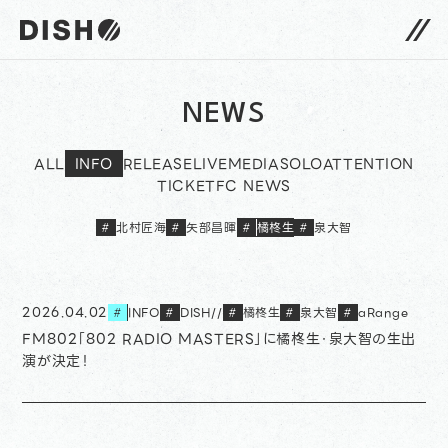
DISH// サイトトップへ
NEWS
ALL
INFO
RELEASE
LIVE
MEDIA
SOLO
ATTENTION
TICKET
FC NEWS
北村匠海
矢部昌暉
橘柊生
泉大智
#
#
#
#
2026.04.02
INFO
DISH//
橘柊生
泉大智
aRange
#
#
#
#
#
FM802「802 RADIO MASTERS」に橘柊生・泉大智の生出
演が決定！