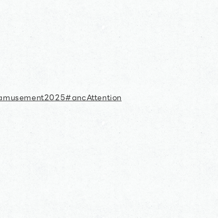
eramusement2025#ancAttention