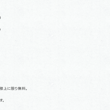
0
0
膝上に限り無料。
す。