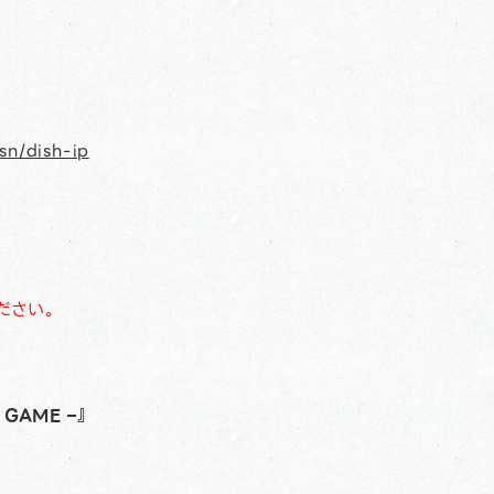
/sn/dish-ip
ださい。
 GAME –』