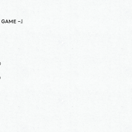
 GAME –』
0
0