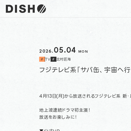
DISH// サイトトップへ
05.04
2026.
MON
TV
北村匠海
#
#
フジテレビ系「サバ缶、宇宙へ行
4月13日(月)から放送されるフジテレビ系 新
地上波連続ドラマ初主演！
放送をお楽しみに！