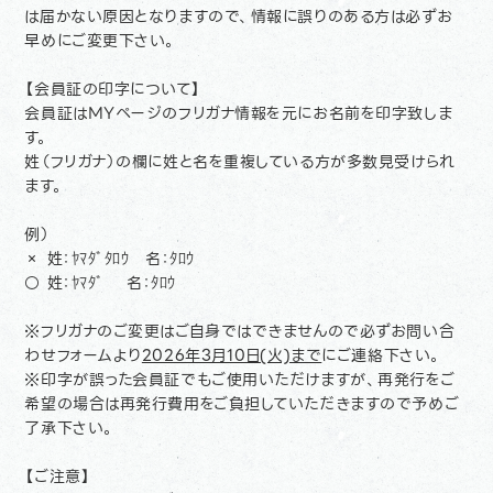
は届かない原因となりますので、情報に誤りのある方は必ずお
早めにご変更下さい。
【会員証の印字について】
会員証はMYページのフリガナ情報を元にお名前を印字致しま
す。
姓（フリガナ）の欄に姓と名を重複している方が多数見受けられ
ます。
例）
× 姓：ﾔﾏﾀﾞﾀﾛｳ 名：ﾀﾛｳ
○ 姓：ﾔﾏﾀﾞ 名：ﾀﾛｳ
※フリガナのご変更はご自身ではできませんので必ずお問い合
わせフォームより
2026年3月10日(火)まで
にご連絡下さい。
※印字が誤った会員証でもご使用いただけますが、再発行をご
希望の場合は再発行費用をご負担していただきますので予めご
了承下さい。
【ご注意】