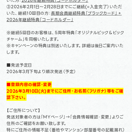
いた方：
2026年継続特典「コードホルダー」
③2026年2月1日〜2月28日までにご継続(=入金完了）いただ
いた、継続10回目の方：
長期会員継続特典「ブラックカード」＋
2026年継続特典
「コードホルダー」
※継続5回目のお客様は、5周年特典「オリジナルピック＆ピック
チャーム」を同梱いたします。
※キャンペーンの特典は別送いたします。詳細は後日ご案内いた
します。
■発送予定日
2026年3月下旬より順次発送（予定）
■登録内容の確認･変更
2026年3月10日(火)までにご住所・お名前（フリガナ）等をご確
認下さい。
【ご住所について】
発送対象者の方は「MYページ」→「会員情報確認・変更」よりご
住所のご確認をお願い致します。
特にご住所の情報不足（番地やマンション部屋番号の記載漏れ）