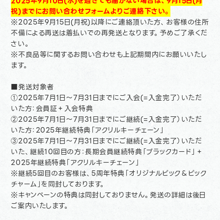
2025年9月10日(水)を過ぎても届かない場合は、9月15日(月
祝)までにお問い合わせフォームよりご連絡下さい。
※2025年9月15日(月祝)以降にご連絡頂いた方、お客様の住所
不備による再送は着払いでの再発送となります。予めご了承くだ
さい。
※不良品等に関するお問い合わせも上記期間内にお願いいたし
ます。
■発送対象者
①2025年7月1日〜7月31日までにご入会(=入金完了）いただ
いた方：会員証＋入会特典
②2025年7月1日〜7月31日までにご継続(=入金完了）いただ
いた方：2025年継続特典「アクリルキーチェーン」
③2025年7月1日〜7月31日までにご継続(=入金完了）いただ
いた、継続10回目の方：長期会員継続特典「ブラックカード」＋
2025年継続特典「アクリルキーチェーン」
※継続5回目のお客様は、5周年特典「オリジナルピック＆ピック
チャーム」を同封しております。
※キャンペーンの特典は同封しておりません。発送の詳細は後日
ご案内いたします。