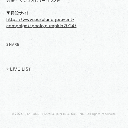
会場 : サンリオピューロランド
▼特設サイト
https://www.puroland.jp/event-
campaign/spookypumpkin2024/
SHARE
LIVE LIST
©2026 STARDUST PROMOTION INC. SDR INC. all rights reserved.