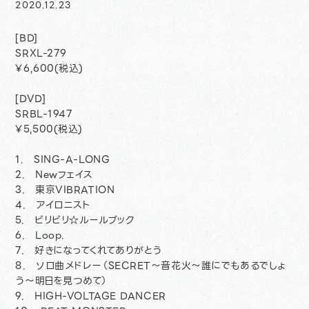
2020.12.23
[BD]
SRXL-279
¥6,600(税込)
[DVD]
SRBL-1947
¥5,500(税込)
1. SING-A-LONG
2. Newフェイス
3. 東京VIBRATION
4. アイロニスト
5. ビリビリ☆ルールブック
6. Loop.
7. 好きになってくれてありがとう
8. ソロ曲メドレー（SECRET～音花火～誰にでもあるでしょ
う～明日を見つめて）
9. HIGH-VOLTAGE DANCER