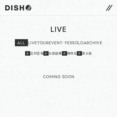
DISH// サイトトップへ
LIVE
ALL
LIVE
TOUR
EVENT・FES
SOLO
ARCHIVE
北村匠海
矢部昌暉
橘柊生
泉大智
#
#
#
#
COMING SOON